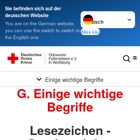
Sie befinden sich auf der
Sprache wechseln zu
deutschen Website
You are on the German website,
you can use the switch to switch to
Alles klar
the English one
Ortsverein
Fallersleben e.V.
in Wolfsburg
Einige wichtige Begriffe
G. Einige wichtige
Begriffe
Lesezeichen -