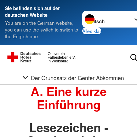
Sie befinden sich auf der
Sprache wechseln zu
deutschen Website
You are on the German website,
you can use the switch to switch to
Alles klar
the English one
Ortsverein
Fallersleben e.V.
in Wolfsburg
Der Grundsatz der Genfer Abkommen
A. Eine kurze
Einführung
Lesezeichen -