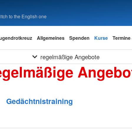
tch to the English one
ugendrotkreuz
Allgemeines
Spenden
Kurse
Termine 
regelmäßige Angebote
egelmäßige Angebo
Gedächtnistraining