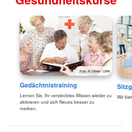
Foto: P. Citoler / DRK
Gedächtnistraining
Sitz
Lernen Sie, Ihr verstecktes Wissen wieder zu
Wir bie
aktivieren und sich Neues besser zu
merken.