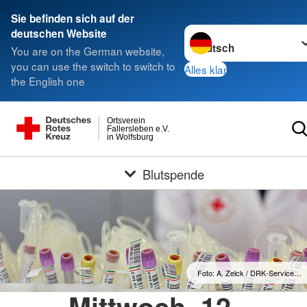
Sie befinden sich auf der
Sprache wechseln zu
deutschen Website
You are on the German website,
you can use the switch to switch to
Alles klar
the English one
Ortsverein
Fallersleben e.V.
in Wolfsburg
Blutspende
Foto: A. Zelck / DRK-Service…
Mittwoch, 12.