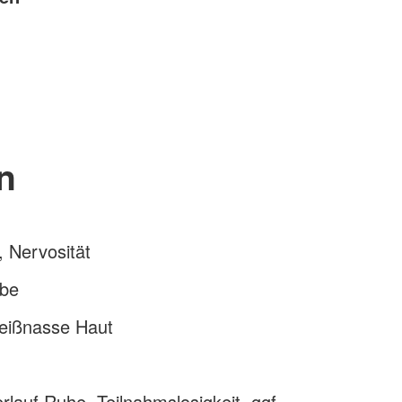
n
 Nervosität
rbe
weißnasse Haut
n
rlauf Ruhe, Teilnahmslosigkeit, ggf.