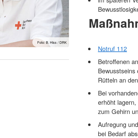
Bewusstlosigke
Maßnah
Foto: B. Hiss / DRK
Notruf 112
Betroffenen a
Bewusstseins 
Rütteln an den
Bei vorhanden
erhöht lagern,
zum Gehirn u
Aufregung und
bei Bedarf ab