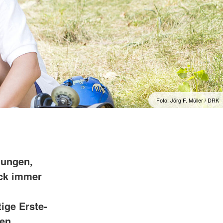
Foto: Jörg F. Müller / DRK
tungen,
ock immer
ige Erste-
hen