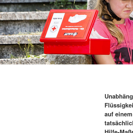
Unabhängi
Flüssigke
auf einem
tatsächli
Hilfe-Ma