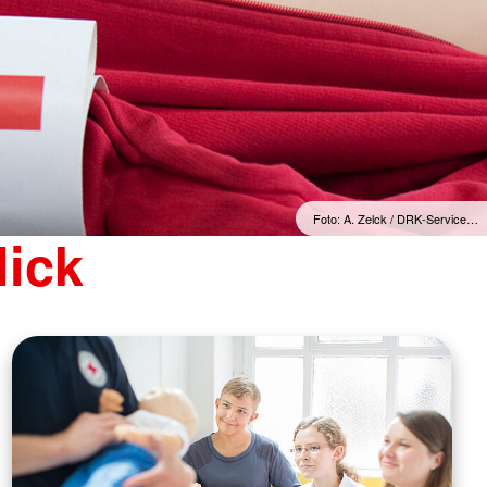
Foto: A. Zelck / DRK-Service…
lick