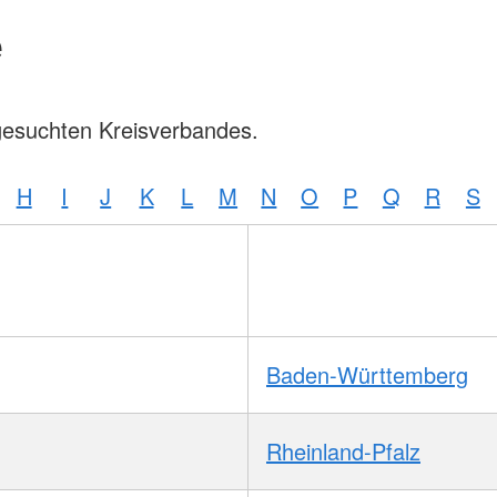
e
gesuchten Kreisverbandes.
H
I
J
K
L
M
N
O
P
Q
R
S
Baden-Württemberg
Rheinland-Pfalz