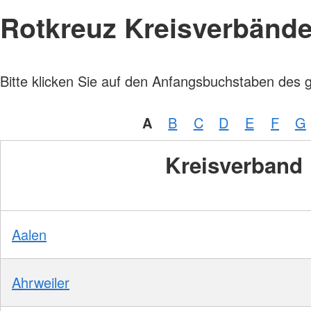
Rotkreuz Kreisverbänd
Bitte klicken Sie auf den Anfangsbuchstaben des 
A
B
C
D
E
F
G
Kreisverband
Aalen
Ahrweiler