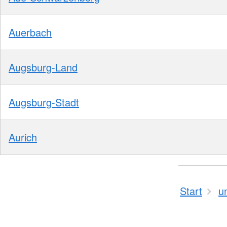
Auerbach
Augsburg-Land
Augsburg-Stadt
Aurich
Start
u