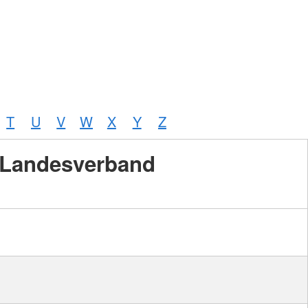
T
U
V
W
X
Y
Z
Landesverband
Foto:
A.
Zelck /
DRKS,
Karte:
©…