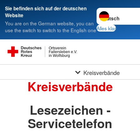
Sie befinden sich auf der deutschen
Sprache wechseln 
Website
You are on the German website, you can
Alles klar
use the switch to switch to the English one
Ortsverein
Fallersleben e.V.
in Wolfsburg
Kreisverbände
Kreisverbände
Lesezeichen -
Servicetelefon