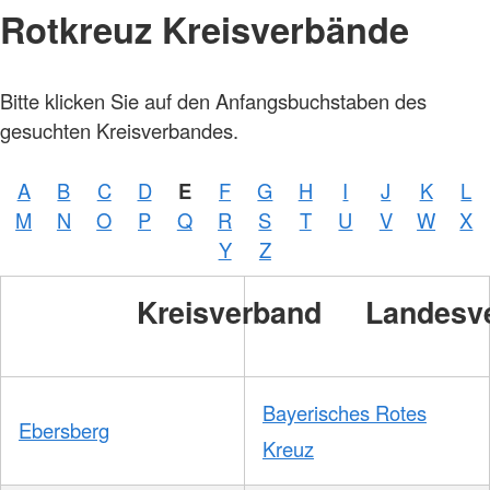
Rotkreuz Kreisverbände
Foto:
Bitte klicken Sie auf den Anfangsbuchstaben des
A.
Zelck /
gesuchten Kreisverbandes.
DRKS,
Karte:
©…
A
B
C
D
E
F
G
H
I
J
K
L
Foto:
A.
M
N
O
P
Q
R
S
T
U
V
W
X
Zelck /
DRK-
Y
Z
Service
GmbH
Kreisverband
Landesv
Bayerisches Rotes
Ebersberg
Kreuz