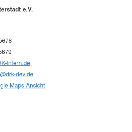
erstadt e.V.
5678
5679
K-intern.de
t@drk-dev.de
ogle Maps Ansicht