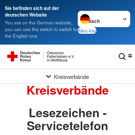
Sie befinden sich auf der
Sprache wechseln zu
deutschen Website
You are on the German website,
you can use the switch to switch to
Alles klar
the English one
Ortsverein
Fallersleben e.V.
in Wolfsburg
Kreisverbände
Kreisverbände
Lesezeichen -
Servicetelefon