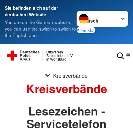
Sie befinden sich auf der
Sprache wechseln zu
deutschen Website
You are on the German website,
you can use the switch to switch to
Alles klar
the English one
Ortsverein
Fallersleben e.V.
in Wolfsburg
Kreisverbände
Kreisverbände
Lesezeichen -
Servicetelefon