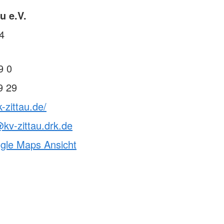
u e.V.
4
9 0
9 29
-zittau.de/
@kv-zittau.drk.de
ogle Maps Ansicht