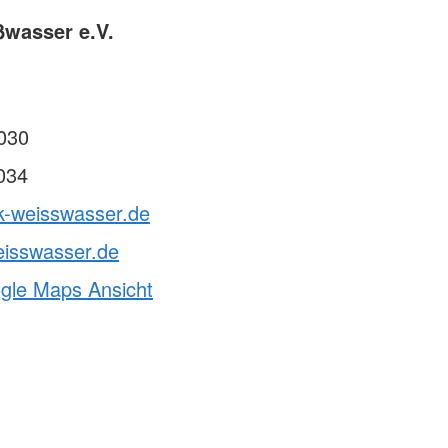
ßwasser e.V.
030
034
k-weisswasser.de
eisswasser.de
ogle Maps Ansicht