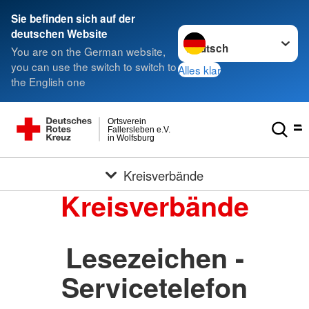
Sie befinden sich auf der
Sprache wechseln zu
deutschen Website
You are on the German website,
you can use the switch to switch to
Alles klar
the English one
Ortsverein
Fallersleben e.V.
in Wolfsburg
Kreisverbände
Kreisverbände
Lesezeichen -
Servicetelefon