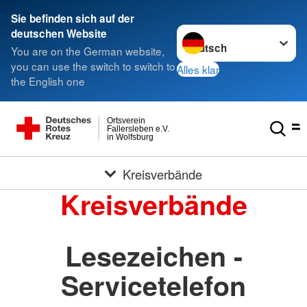
Sie befinden sich auf der
Sprache wechseln zu
deutschen Website
You are on the German website,
you can use the switch to switch to
Alles klar
the English one
Ortsverein
Fallersleben e.V.
in Wolfsburg
Kreisverbände
Kreisverbände
Lesezeichen -
Servicetelefon