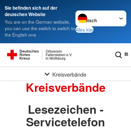
Sie befinden sich auf der
Sprache wechseln zu
deutschen Website
You are on the German website,
you can use the switch to switch to
Alles klar
the English one
Ortsverein
Fallersleben e.V.
in Wolfsburg
Kreisverbände
Kreisverbände
Lesezeichen -
Servicetelefon