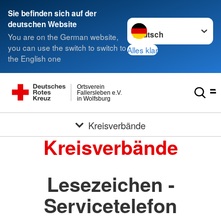
Sie befinden sich auf der
Sprache wechseln zu
deutschen Website
You are on the German website,
you can use the switch to switch to
Alles klar
the English one
Ortsverein
Fallersleben e.V.
in Wolfsburg
Kreisverbände
Kreisverbände
Lesezeichen -
Servicetelefon