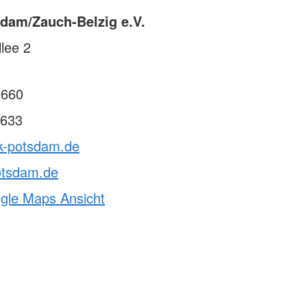
dam/Zauch-Belzig e.V.
lee 2
3660
633
rk-potsdam.de
otsdam.de
ogle Maps Ansicht