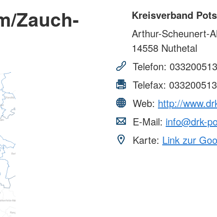
m/Zauch-
Kreisverband Pots
Arthur-Scheunert-Al
14558
Nuthetal
Telefon:
03320051
Telefax:
033200513
Web:
http://www.d
E-Mail:
info@drk-p
Karte:
Link zur Go