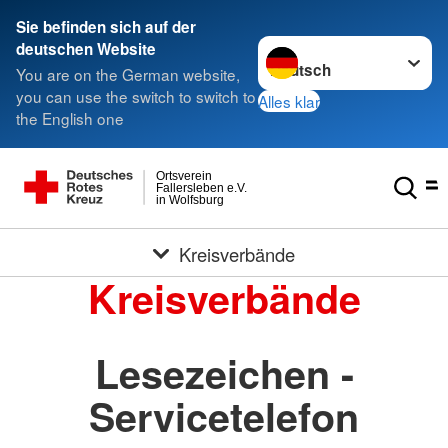
Sie befinden sich auf der
Sprache wechseln zu
deutschen Website
You are on the German website,
you can use the switch to switch to
Alles klar
the English one
Ortsverein
Fallersleben e.V.
in Wolfsburg
Kreisverbände
Kreisverbände
Lesezeichen -
Servicetelefon