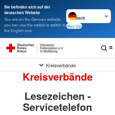
Sie befinden sich auf der
Sprache wechseln zu
deutschen Website
You are on the German website,
you can use the switch to switch to
Alles klar
the English one
Ortsverein
Fallersleben e.V.
in Wolfsburg
Kreisverbände
Kreisverbände
Lesezeichen -
Servicetelefon