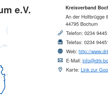
um e.V.
Kreisverband Boc
An der Holtbrügge 
44795
Bochum
Telefon:
0234 9445
Telefax:
0234 9445
Web:
http://www.d
E-Mail:
info@drk-b
Karte:
Link zur Go