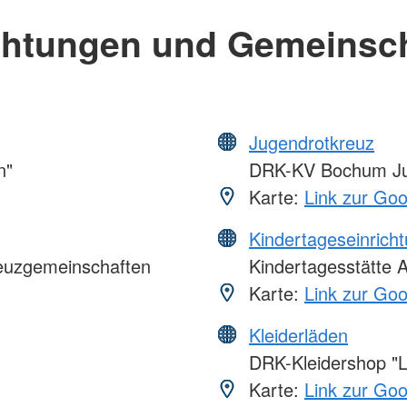
chtungen und Gemeinsc
Jugendrotkreuz
n"
DRK-KV Bochum Ju
Karte:
Link zur Go
Kindertageseinrich
euzgemeinschaften
Kindertagesstätte 
Karte:
Link zur Go
Kleiderläden
DRK-Kleidershop "Li
Karte:
Link zur Go