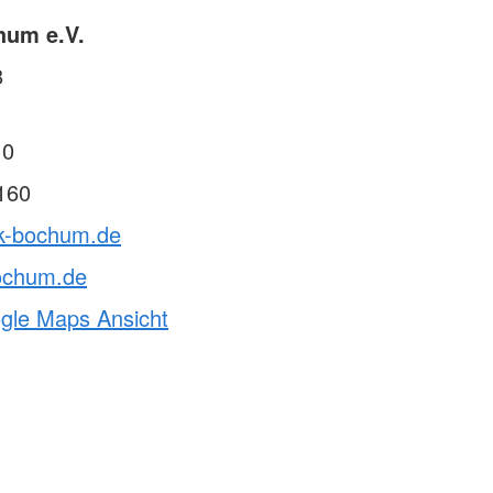
hum e.V.
8
 0
160
rk-bochum.de
ochum.de
ogle Maps Ansicht