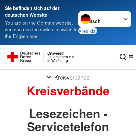
Sie befinden sich auf der
Sprache wechseln zu
deutschen Website
You are on the German website,
you can use the switch to switch to
Alles klar
the English one
Ortsverein
Fallersleben e.V.
in Wolfsburg
Kreisverbände
Kreisverbände
Lesezeichen -
Servicetelefon