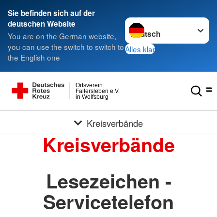
Sie befinden sich auf der
Sprache wechseln zu
deutschen Website
You are on the German website,
you can use the switch to switch to
Alles klar
the English one
Ortsverein
Fallersleben e.V.
in Wolfsburg
Kreisverbände
Kreisverbände
Lesezeichen -
Servicetelefon