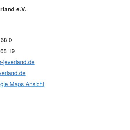
rland e.V.
 68 0
 68 19
k-jeverland.de
verland.de
ogle Maps Ansicht