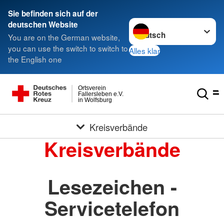
Sie befinden sich auf der
Sprache wechseln zu
deutschen Website
You are on the German website,
you can use the switch to switch to
Alles klar
the English one
Ortsverein
Fallersleben e.V.
in Wolfsburg
Kreisverbände
Kreisverbände
Lesezeichen -
Servicetelefon