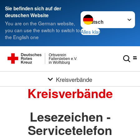
Sie befinden sich auf der
Sprache wechseln zu
deutschen Website
You are on the German website,
you can use the switch to switch to
Alles klar
the English one
Ortsverein
Fallersleben e.V.
in Wolfsburg
Kreisverbände
Kreisverbände
Lesezeichen -
Servicetelefon