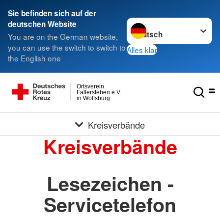
Sie befinden sich auf der
Sprache wechseln zu
deutschen Website
You are on the German website,
you can use the switch to switch to
Alles klar
the English one
Ortsverein
Fallersleben e.V.
in Wolfsburg
Kreisverbände
Kreisverbände
Lesezeichen -
Servicetelefon