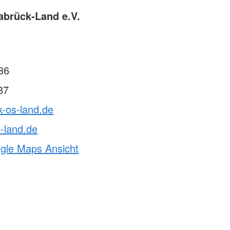
abrück-Land e.V.
86
87
k-os-land.de
-land.de
ogle Maps Ansicht