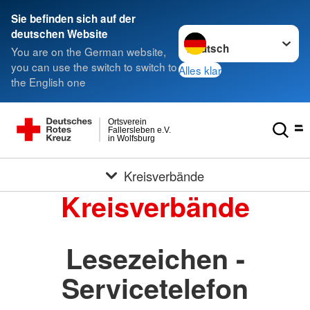
Sie befinden sich auf der
Sprache wechseln zu
deutschen Website
You are on the German website,
you can use the switch to switch to
Alles klar
the English one
Ortsverein
Fallersleben e.V.
in Wolfsburg
Kreisverbände
Kreisverbände
Lesezeichen -
Servicetelefon