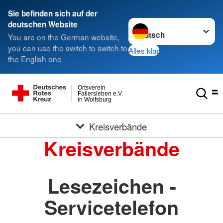
Sie befinden sich auf der
Sprache wechseln zu
deutschen Website
You are on the German website,
you can use the switch to switch to
Alles klar
the English one
Ortsverein
Fallersleben e.V.
in Wolfsburg
Kreisverbände
Kreisverbände
Lesezeichen -
Servicetelefon