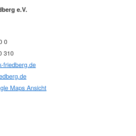
dberg e.V.
0 0
0 310
k-friedberg.de
iedberg.de
ogle Maps Ansicht