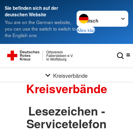
Sie befinden sich auf der
Sprache wechseln zu
deutschen Website
You are on the German website,
you can use the switch to switch to
Alles klar
the English one
Ortsverein
Fallersleben e.V.
in Wolfsburg
Kreisverbände
Kreisverbände
Lesezeichen -
Servicetelefon