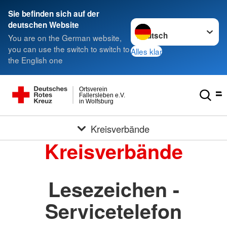
Sie befinden sich auf der
Sprache wechseln zu
deutschen Website
You are on the German website,
you can use the switch to switch to
Alles klar
the English one
Ortsverein
Fallersleben e.V.
in Wolfsburg
Kreisverbände
Kreisverbände
Lesezeichen -
Servicetelefon