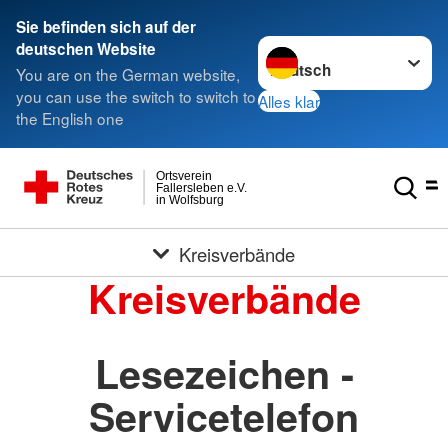
Sie befinden sich auf der
Sprache wechseln zu
deutschen Website
You are on the German website,
you can use the switch to switch to
Alles klar
the English one
Ortsverein
Fallersleben e.V.
in Wolfsburg
Kreisverbände
Kreisverbände
Lesezeichen -
Servicetelefon