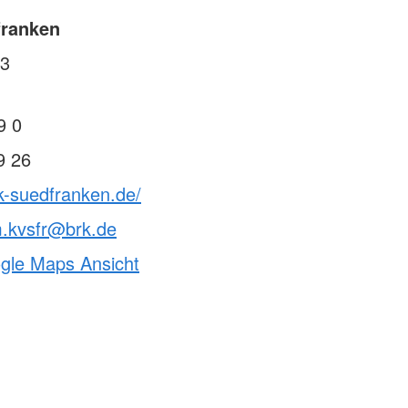
franken
33
9 0
9 26
k-suedfranken.de/
m.kvsfr@brk.de
ogle Maps Ansicht