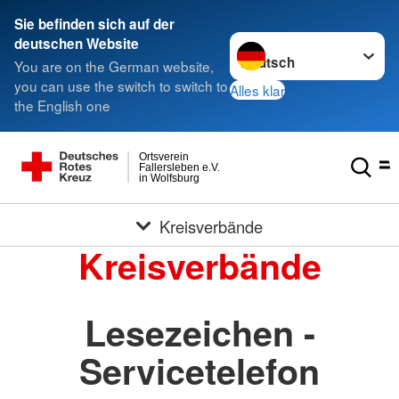
Sie befinden sich auf der
Sprache wechseln zu
deutschen Website
You are on the German website,
you can use the switch to switch to
Alles klar
the English one
Ortsverein
Fallersleben e.V.
in Wolfsburg
Kreisverbände
Kreisverbände
Lesezeichen -
Servicetelefon