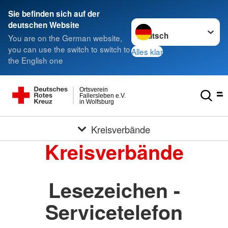
Sie befinden sich auf der
Sprache wechseln zu
deutschen Website
You are on the German website,
you can use the switch to switch to
Alles klar
the English one
Ortsverein
Fallersleben e.V.
in Wolfsburg
Kreisverbände
Kreisverbände
Lesezeichen -
Servicetelefon