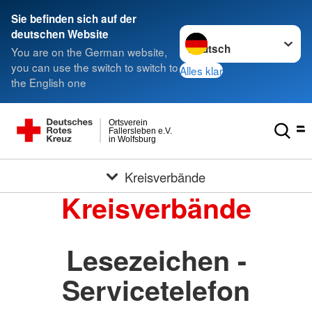
Sie befinden sich auf der
Sprache wechseln zu
deutschen Website
You are on the German website,
you can use the switch to switch to
Alles klar
the English one
Ortsverein
Fallersleben e.V.
in Wolfsburg
Kreisverbände
Kreisverbände
Lesezeichen -
Servicetelefon