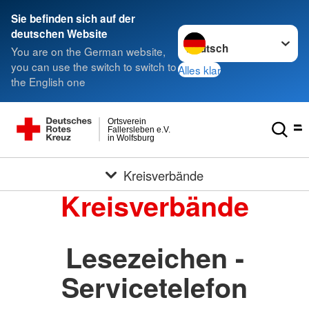
Sie befinden sich auf der
Sprache wechseln zu
deutschen Website
You are on the German website,
you can use the switch to switch to
Alles klar
the English one
Ortsverein
Fallersleben e.V.
in Wolfsburg
Kreisverbände
Kreisverbände
Lesezeichen -
Servicetelefon