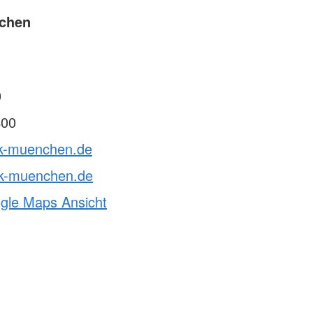
chen
0
400
rk-muenchen.de
k-muenchen.de
ogle Maps Ansicht