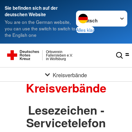
Sie befinden sich auf der
Sprache wechseln zu
deutschen Website
You are on the German website,
you can use the switch to switch to
Alles klar
the English one
Ortsverein
Fallersleben e.V.
in Wolfsburg
Kreisverbände
Kreisverbände
Lesezeichen -
Servicetelefon