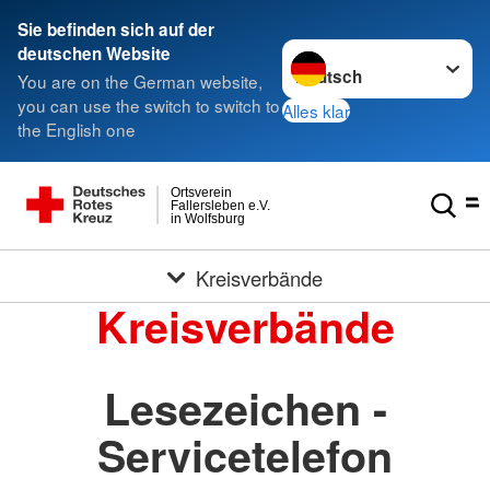
Sie befinden sich auf der
Sprache wechseln zu
deutschen Website
You are on the German website,
you can use the switch to switch to
Alles klar
the English one
Ortsverein
Fallersleben e.V.
in Wolfsburg
Kreisverbände
Kreisverbände
Lesezeichen -
Servicetelefon